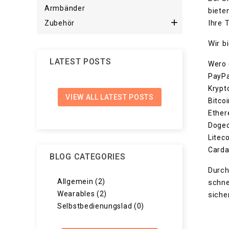
Armbänder
biete

Ihre 
Zubehör
Wir b
LATEST POSTS
Wero 
PayPa
Kryp
VIEW ALL LATEST POSTS
Bitco
Ethe
Dogec
Liteco
Card
BLOG CATEGORIES
Durch
Allgemein (2)
schne
Wearables (2)
siche
Selbstbedienungslad (0)