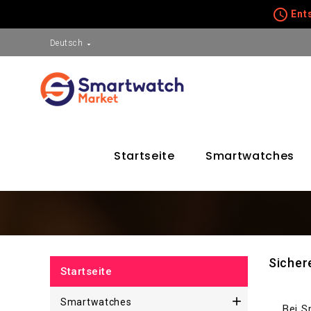
schedule
Ents
Deutsch

Startseite
Smartwatches
Sicher
Startseite

Smartwatches
Bei S