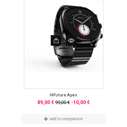
HiFuture Apex
Verkaufspreis
Preis
89,00 €
-10,00 €
99,00 €
add to comparison