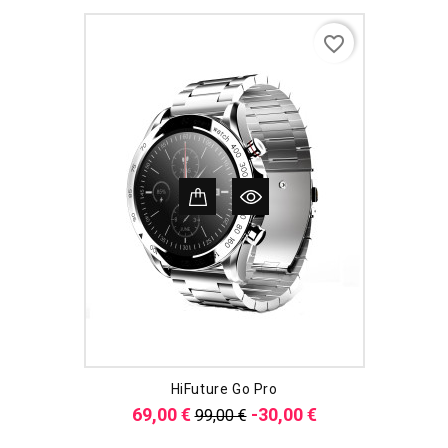
favorite_border
HiFuture Go Pro
Verkaufspreis
Preis
69,00 €
-30,00 €
99,00 €