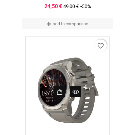
Verkaufspreis
Preis
24,50 €
49,00 €
-50%
add to comparison
favorite_border