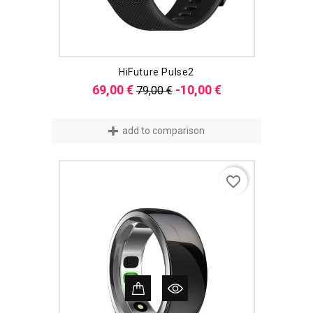
HiFuture Pulse2
Verkaufspreis
Preis
69,00 €
-10,00 €
79,00 €
add to comparison
favorite_border