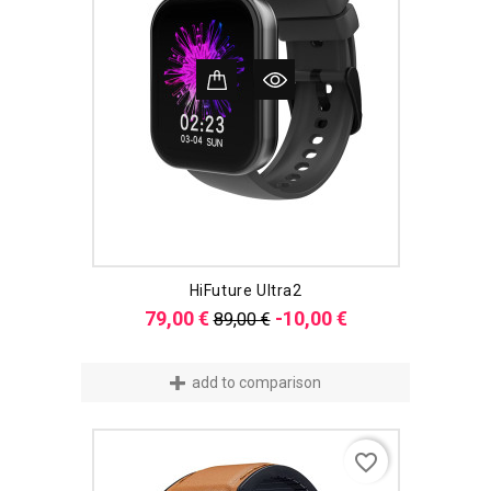
HiFuture Ultra2
Verkaufspreis
Preis
79,00 €
-10,00 €
89,00 €
add to comparison
favorite_border