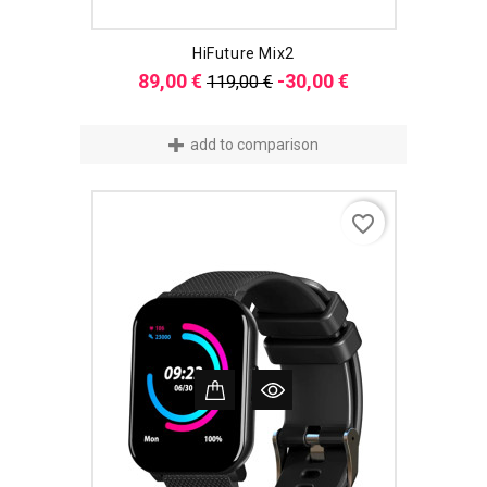
HiFuture Mix2
Verkaufspreis
Preis
89,00 €
-30,00 €
119,00 €
add to comparison
favorite_border