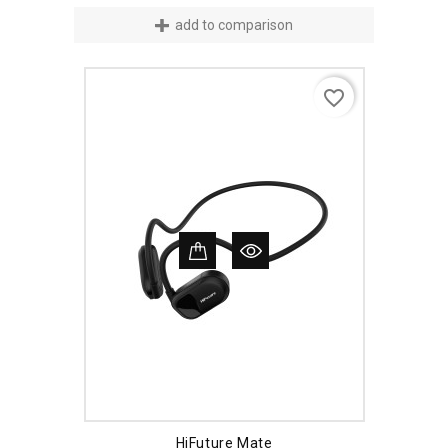
add to comparison
favorite_border
HiFuture Mate