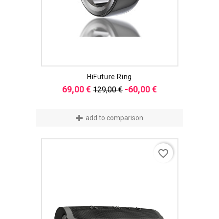
HiFuture Ring
Verkaufspreis
Preis
69,00 €
-60,00 €
129,00 €
add to comparison
favorite_border