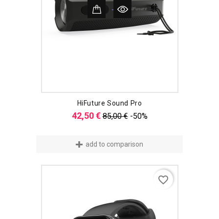
HiFuture Sound Pro
Verkaufspreis
Preis
42,50 €
85,00 €
-50%
add to comparison
favorite_border