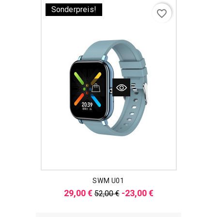
Sonderpreis!
favorite_border
SWM U01
Verkaufspreis
Preis
29,00 €
-23,00 €
52,00 €