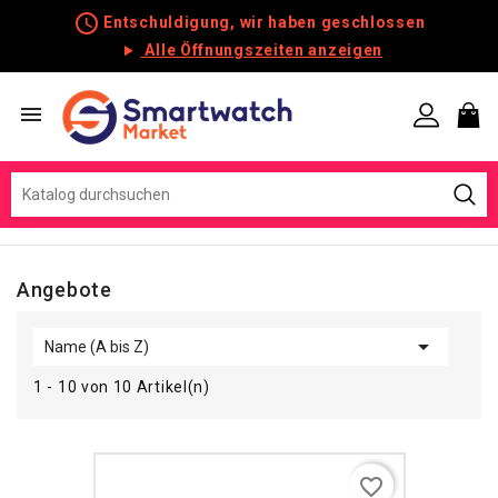
schedule
Entschuldigung, wir haben geschlossen
Alle Öffnungszeiten anzeigen

Angebote

Name (A bis Z)
1 - 10 von 10 Artikel(n)
favorite_border