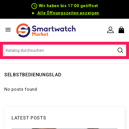
schedule
Wir haben bis 17:00 geöffnet
Alle Öffnungszeiten anzeigen

SELBSTBEDIENUNGSLAD
No posts found
LATEST POSTS