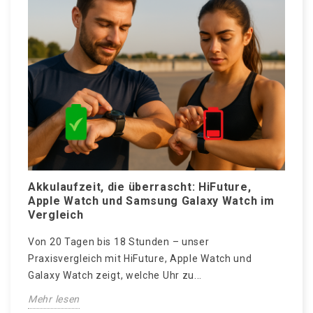
Akkulaufzeit, die überrascht: HiFuture,
W
Apple Watch und Samsung Galaxy Watch im
S
Vergleich
N
Von 20 Tagen bis 18 Stunden – unser
„
Praxisvergleich mit HiFuture, Apple Watch und
t
Galaxy Watch zeigt, welche Uhr zu...
M
Mehr lesen