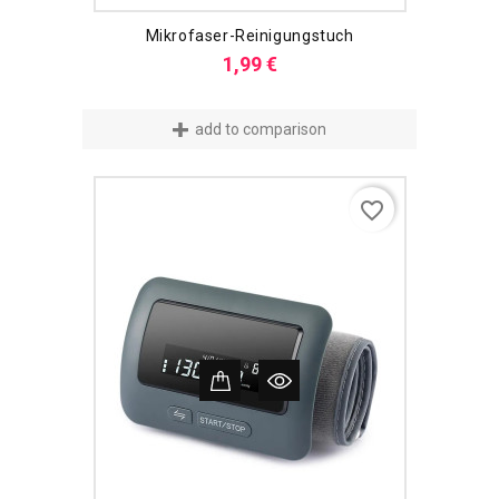
Mikrofaser-Reinigungstuch
Preis
1,99 €
add to comparison
favorite_border