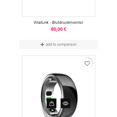
VitalLink - Blutdruckmonitor
Preis
80,00 €
add to comparison
favorite_border