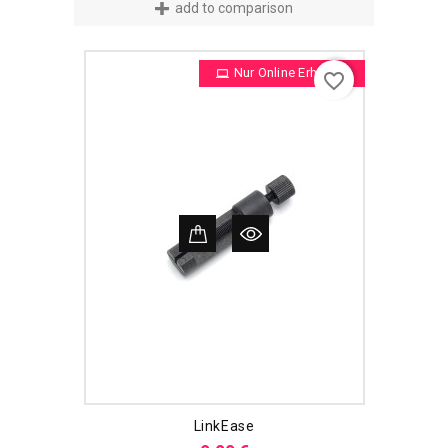
add to comparison
Nur Online Erhältlich
favorite_border
LinkEase