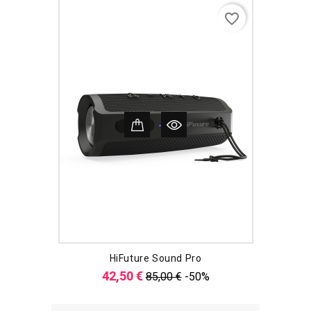
favorite_border
HiFuture Sound Pro
Verkaufspreis
Preis
42,50 €
85,00 €
-50%