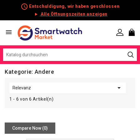
schedule
Entschuldigung, wir haben geschlossen
Alle Öffnungszeiten anzeigen

Kategorie: Andere

Relevanz
1 - 6 von 6 Artikel(n)
Compare Now (
0
)‎