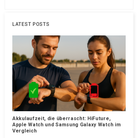
LATEST POSTS
Akkulaufzeit, die überrascht: HiFuture,
W
Apple Watch und Samsung Galaxy Watch im
S
Vergleich
N