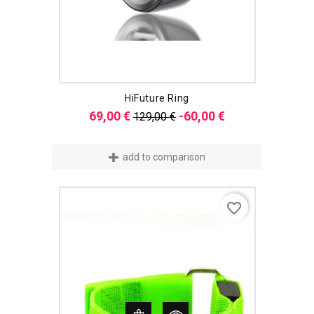
HiFuture Ring
Verkaufspreis
Preis
69,00 €
-60,00 €
129,00 €
add to comparison
favorite_border