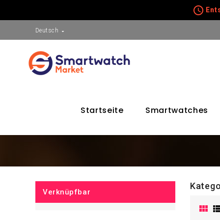
schedule
Ents
Deutsch

Startseite
Smartwatches
Katego
Verknüpfbar
