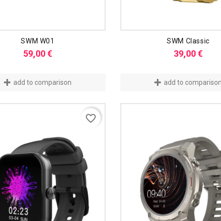
SWM W01
SWM Classic
Preis
Prei
59,00 €
39,00 €
add to comparison
add to compariso
favorite_border