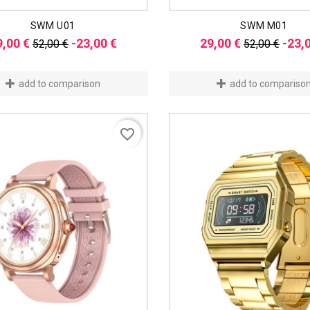
SWM U01
SWM M01
Verkaufspreis
Preis
Verkaufspr
9,00 €
-23,00 €
29,00 €
-23,
52,00 €
52,00 €
add to comparison
add to compariso
favorite_border