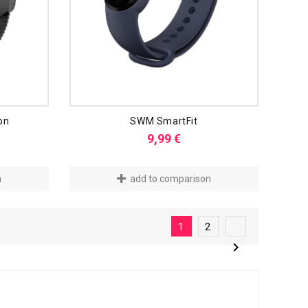
on
SWM SmartFit
s
Preis
9,99 €
n
add to comparison
1
2
