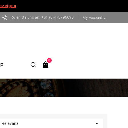
anzeigen
Rufen Sie uns an:
+31 (0)475796090
arrow_drop_down
My Account
0
op

Relevanz