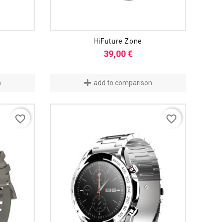
HiFuture Zone
s
Preis
39,00 €
n
add to comparison
favorite_border
favorite_border