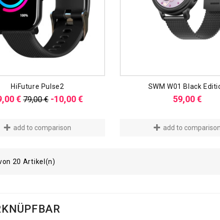
HiFuture Pulse2
SWM W01 Black Editi
Verkaufspreis
Preis
Prei
9,00 €
-10,00 €
59,00 €
79,00 €
add to comparison
add to compariso
 von 20 Artikel(n)
RKNÜPFBAR