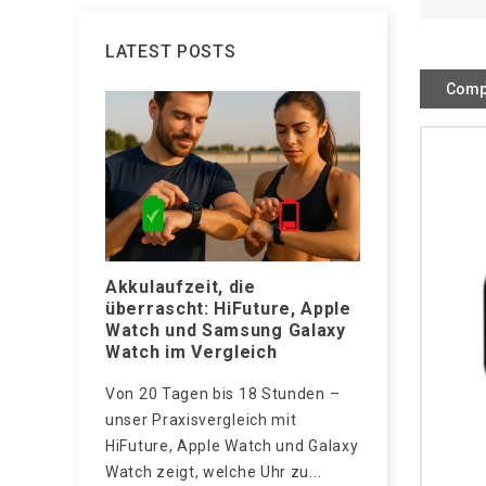
LATEST POSTS
Comp
Akkulaufzeit, die
Wasserdic
überrascht: HiFuture, Apple
Nur eine 
Watch und Samsung Galaxy
besteht
ht einen
Watch im Vergleich
Nur ein Mod
evor sie
Von 20 Tagen bis 18 Stunden –
trägt das Pr
mt.
unser Praxisvergleich mit
Erfahre, wie
HiFuture, Apple Watch und Galaxy
Grenzen typi
Watch zeigt, welche Uhr zu...