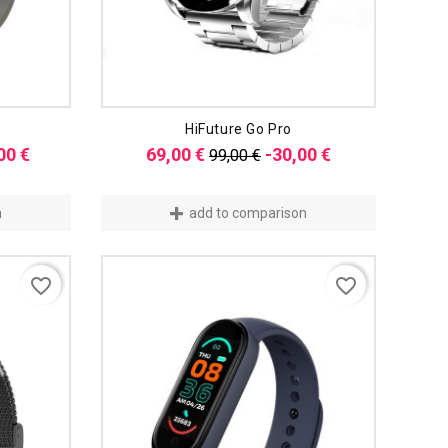
HiFuture Go Pro
is
Preis
Verkaufspreis
Preis
00 €
69,00 €
-30,00 €
99,00 €
n
add to comparison
favorite_border
favorite_border