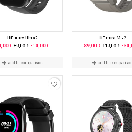
HiFuture Ultra2
HiFuture Mix2
Verkaufspreis
Preis
Verkaufspre
9,00 €
-10,00 €
89,00 €
-30,
89,00 €
119,00 €
add to comparison
add to compariso
favorite_border