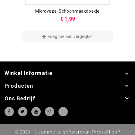
Microvezel Schoonmaakdoekje
Prijs
€ 1,99
voeg toe aan vergelijker
Winkel Informatie


Producten

Ons Bedrijf
© 2026 - E-commerce-software van PrestaShop™