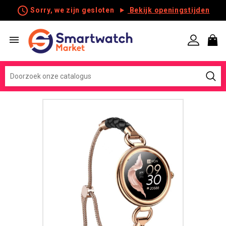
schedule
Sorry, we zijn gesloten
Bekijk openingstijden
