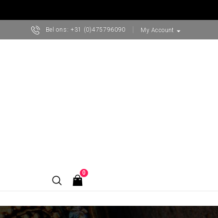
Bel ons:
+31 (0)475796090
arrow_drop_down
My Account
0