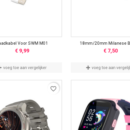
aadkabel Voor SWM M01
18mm/20mm Milanese B
Prijs
Prijs
€ 9,99
€ 7,50
voeg toe aan vergelijker
voeg toe aan vergelij
favorite_border