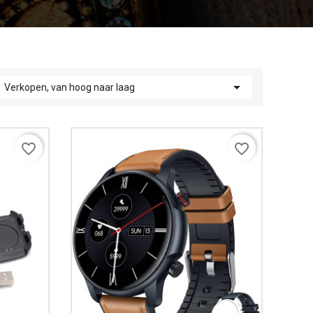

Verkopen, van hoog naar laag
favorite_border
favorite_border