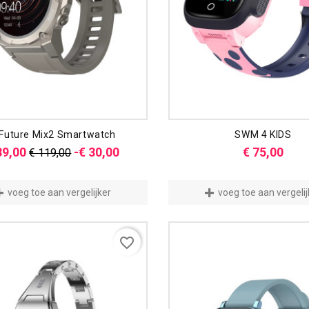
iFuture Mix2 Smartwatch
SWM 4 KIDS
Normale
Prijs
Prijs
89,00
-€ 30,00
€ 75,00
€ 119,00
prijs
voeg toe aan vergelijker
voeg toe aan vergelij
favorite_border