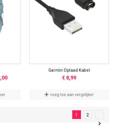
Garmin Oplaad Kabel
Prijs
Prijs
3,00
€ 8,99
ker
voeg toe aan vergelijker
1
2
