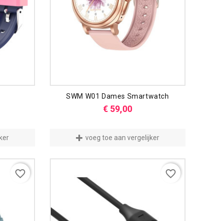
SWM W01 Dames Smartwatch
Prijs
€ 59,00
ker
voeg toe aan vergelijker
favorite_border
favorite_border