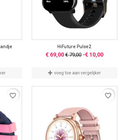
andje
HiFuture Pulse2
Normale
Prijs
€ 69,00
-€ 10,00
€ 79,00
prijs
ker
voeg toe aan vergelijker
favorite_border
favorite_border