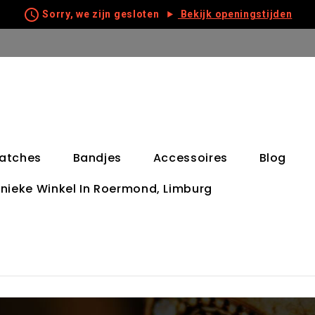
schedule
Sorry, we zijn gesloten
Bekijk openingstijden
atches
Bandjes
Accessoires
Blog
nieke Winkel In Roermond, Limburg