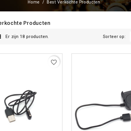
Home
Best Verkochte Producten
erkochte Producten

Er zijn 18 producten.
Sorteer op:
favorite_border