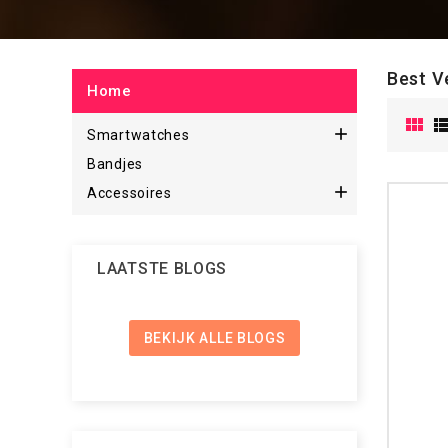
Best V
Home


Smartwatches
Bandjes

Accessoires
LAATSTE BLOGS
BEKIJK ALLE BLOGS