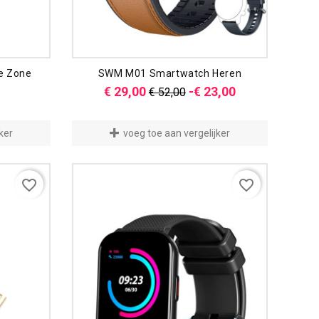
re Zone
SWM M01 Smartwatch Heren
Normale
Prijs
€ 29,00
-€ 23,00
€ 52,00
prijs
ker
voeg toe aan vergelijker
favorite_border
favorite_border