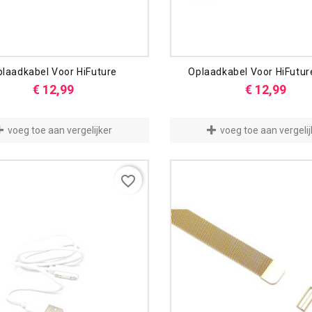
laadkabel Voor HiFuture
Oplaadkabel Voor HiFutu
Prijs
Prijs
€ 12,99
€ 12,99
voeg toe aan vergelijker
voeg toe aan vergelij
favorite_border