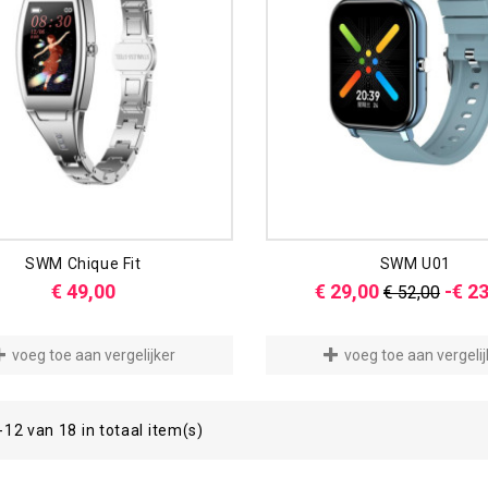
SWM Chique Fit
SWM U01
Prijs
Normale
€ 49,00
€ 29,00
-€ 2
€ 52,00
prijs
voeg toe aan vergelijker
voeg toe aan vergelij
-12 van 18 in totaal item(s)