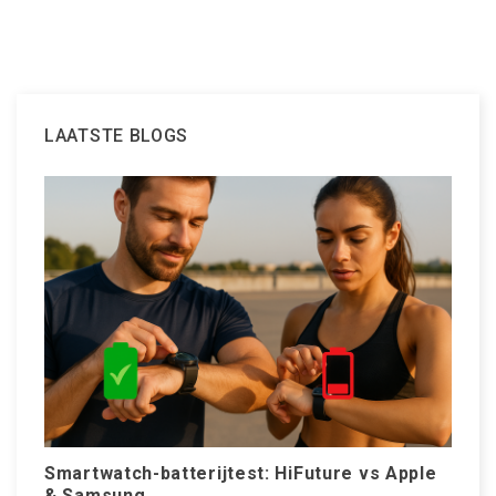
LAATSTE BLOGS
Smartwatch-batterijtest: HiFuture vs Apple
W
& Samsung
s