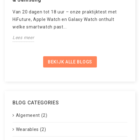
v
Van 20 dagen tot 18 uur – onze praktijktest met
S
HiFuture, Apple Watch en Galaxy Watch onthult
‘
welke smartwatch past...
ns
d
Lees meer
L
BEKIJK ALLE BLOGS
BLOG CATEGORIES
Algemeent (2)
Wearables (2)