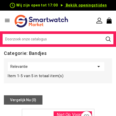
schedule
Wij zijn open tot 17:00
Bekijk openingstijden

Categorie: Bandjes

Relevantie
Item 1-5 van 5 in totaal item(s)
Vergelijk Nu (
0
)‎
Niet Op Voorraad