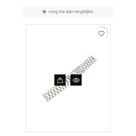
voeg toe aan vergelijker
favorite_border