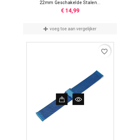
22mm Geschakelde Stalen...
Prijs
€ 14,99
voeg toe aan vergelijker
favorite_border