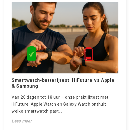
Smartwatch-batterijtest: HiFuture vs Apple
W
& Samsung
s
v
Van 20 dagen tot 18 uur – onze praktijktest met
S
HiFuture, Apple Watch en Galaxy Watch onthult
‘
welke smartwatch past...
ns
d
Lees meer
L